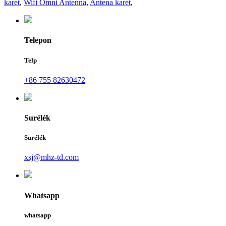
karét
,
Wifi Omni Antenna
,
Antena karét
,
Telepon
Telp
+86 755 82630472
Surélék
Surélék
xsj@mhz-td.com
Whatsapp
whatsapp