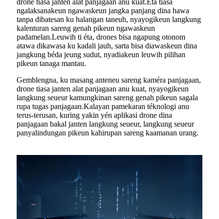
drone tiasa janten alat panjagaan anu kuat.Éta tiasa
ngalaksanakeun ngawaskeun jangka panjang dina hawa
tanpa dibatesan ku halangan taneuh, nyayogikeun langkung
kalenturan sareng genah pikeun ngawaskeun
padamelan.Leuwih ti éta, drones bisa ngapung otonom
atawa dikawasa ku kadali jauh, sarta bisa diawaskeun dina
jangkung béda jeung sudut, nyadiakeun leuwih pilihan
pikeun tanaga mantau.
Gemblengna, ku masang anteneu sareng kaméra panjagaan,
drone tiasa janten alat panjagaan anu kuat, nyayogikeun
langkung seueur kamungkinan sareng genah pikeun sagala
rupa tugas panjagaan.Kalayan pamekaran téknologi anu
terus-terusan, kuring yakin yén aplikasi drone dina
panjagaan bakal janten langkung seueur, langkung seueur
panyalindungan pikeun kahirupan sareng kaamanan urang.