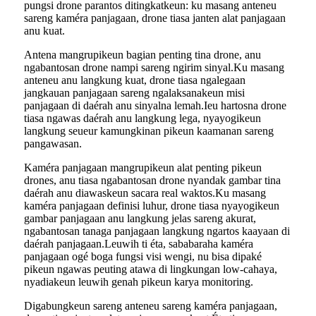
pungsi drone parantos ditingkatkeun: ku masang anteneu
sareng kaméra panjagaan, drone tiasa janten alat panjagaan
anu kuat.
Antena mangrupikeun bagian penting tina drone, anu
ngabantosan drone nampi sareng ngirim sinyal.Ku masang
anteneu anu langkung kuat, drone tiasa ngalegaan
jangkauan panjagaan sareng ngalaksanakeun misi
panjagaan di daérah anu sinyalna lemah.Ieu hartosna drone
tiasa ngawas daérah anu langkung lega, nyayogikeun
langkung seueur kamungkinan pikeun kaamanan sareng
pangawasan.
Kaméra panjagaan mangrupikeun alat penting pikeun
drones, anu tiasa ngabantosan drone nyandak gambar tina
daérah anu diawaskeun sacara real waktos.Ku masang
kaméra panjagaan definisi luhur, drone tiasa nyayogikeun
gambar panjagaan anu langkung jelas sareng akurat,
ngabantosan tanaga panjagaan langkung ngartos kaayaan di
daérah panjagaan.Leuwih ti éta, sababaraha kaméra
panjagaan ogé boga fungsi visi wengi, nu bisa dipaké
pikeun ngawas peuting atawa di lingkungan low-cahaya,
nyadiakeun leuwih genah pikeun karya monitoring.
Digabungkeun sareng anteneu sareng kaméra panjagaan,