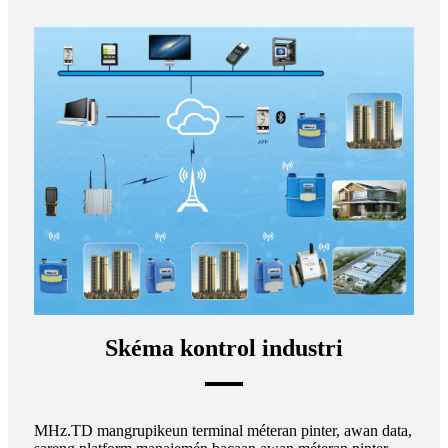
Skéma kontrol industri
MHz.TD mangrupikeun terminal méteran pinter, awan data,