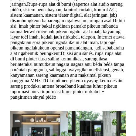
jaringan.Rupa-rupa alat di bumi (sapertos alat audio sareng
pidéo, sistem pencahayaan, kontrol curtain, kontrol AC,
sistem kaamanan, sistem téater digital, alat jaringan, jsb)
disambungkeun babarengan ngaliwatan jaringan asal.Di hiji
sisi, imah pinter bakal ngidinan pamaké pikeun mibanda
sarana leuwih merenah pikeun ngatur alat imah, kayaning
layar toél imah, kadali jauh nirkabel, telepon, Internet atawa
pangakuan sora pikeun ngadalikeun alat imah, tapi ogé
pikeun ngalakukeun operasi pamandangan, jadi sababaraha
alat ngabentuk beungkeut;Di sisi anu sanés, rupa-rupa alat
di bumi pinter tiasa saling komunikasi, sareng tiasa
berinteraksi numutkeun nagara-nagara anu béda-béda tanpa
paréntah pangguna, sahingga nyayogikeun efisiensi, genah,
kanyamanan sareng kaamanan anu maksimal pikeun
pangguna.MHz.TD komitmen pikeun nyayogikeun desain
sareng produksi antena broadband kualitas luhur pikeun
inpormasi bursa inpormasi bumi pinter nirkabel +
pangiriman sinyal pidéo