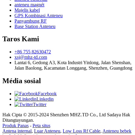
anteneu magnét
Majelis kabel
GPS Kombinasi Anteneu
Panyambung RF
Base Station Anteneu
Taros Kami
+86 755 82630472
xsj@mhz-td.com
Lantai 6, Gedong A3, Kota Industri Yinlong, Jalan Shenshan,
Jalan Baolong, Kacamatan Longgang, Shenzhen, Guangdong
Média sosial
Facebook
Linkedin
Twitter
Hak Cipta © 2015-2024 Shenzhen MHZ.TD Co., Ltd Sadaya Hak
Ditangtayungan.
Produk Panas
-
Peta situs
Antena internal
,
Luar Anteneu
,
Low Loss Rf Cable
,
Anteneu bebek