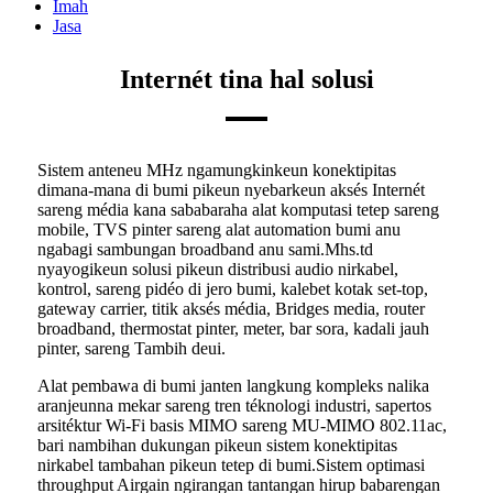
Imah
Jasa
Internét tina hal solusi
Sistem anteneu MHz ngamungkinkeun konektipitas
dimana-mana di bumi pikeun nyebarkeun aksés Internét
sareng média kana sababaraha alat komputasi tetep sareng
mobile, TVS pinter sareng alat automation bumi anu
ngabagi sambungan broadband anu sami.Mhs.td
nyayogikeun solusi pikeun distribusi audio nirkabel,
kontrol, sareng pidéo di jero bumi, kalebet kotak set-top,
gateway carrier, titik aksés média, Bridges media, router
broadband, thermostat pinter, meter, bar sora, kadali jauh
pinter, sareng Tambih deui.
Alat pembawa di bumi janten langkung kompleks nalika
aranjeunna mekar sareng tren téknologi industri, sapertos
arsitéktur Wi-Fi basis MIMO sareng MU-MIMO 802.11ac,
bari nambihan dukungan pikeun sistem konektipitas
nirkabel tambahan pikeun tetep di bumi.Sistem optimasi
throughput Airgain ngirangan tantangan hirup babarengan