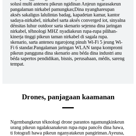
solusi multi anteneu pikeun ngidinan Anjeun ngarasakeun
pangalaman nirkabel pamungkas;Dina nyanghareupan
aksés sakaligus lalulintas badag, kapadetan kamar, kantor
sadaya-nirkabel, nirkabel sarta aksés converged iot, sinyalna
dénsitas luhur outdoor sarta skenario sejenna dina jaringan
nirkabel, téhnologi MHZ nyadiakeun rupa-rupa pilihan-
kinerja tinggi pikeun taman nirkabel di sagala rupa.
skenario, sarta anteneu ngarojong pinuh Wi-Fi 5 jeung Wi-
Fi 6 standar.Pangalaman jaringan WLAN tanpa kompromi
pikeun pangguna dina skenario anu béda dina industri anu
béda sapertos pendidikan, bisnis, perusahaan, médis, sareng
tempat.
Drones, panjagaan kaamanan
Ngembangkeun téknologi drone parantos ngamungkinkeun
urang pikeun ngalaksanakeun rupa-rupa pancén dina hawa,
ti fotografi hawa pikeun nganyatakeun pangiriman.Ayeuna,