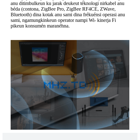
anu ditimbulkeun ku jarak deukeut téknologi nirkabel anu
béda (contona, ZigBee Pro, ZigBee RF4CE, ZWave,
Bluetooth) dina kotak anu sami dina frékuénsi operasi anu
sami, ngamungkinkeun operator nampi Wi- kinerja Fi
pikeun konsumén maranéhna.