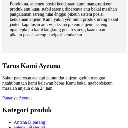
Pondokna, anteneu posisi kendaraan kami mangrupikeun
produk anu kuat, stabil sareng dipercaya anu bakal masihan
pangalaman sareng nilai énggal pikeun sistem posisi
kendaraan anjeun.Kami yakin yén milih produk urang bakal
janten kaputusan anu wijaksana pikeun anjeun, sareng
ngantepkeun kami langkung genah sareng kaamanan
pikeun posisi sareng navigasi kendaraan.
Taros Kami Ayeuna
Sakur patarosan atanapi pamundut anjeun gaduh mangga
ngahubungan kami kalawan bébas.Kami bakal ngabéréskeun
masalah anjeun dina 24 jam.
Pananya Ayeuna
Kategori produk
Antena Dipasang
anteneu éksternal