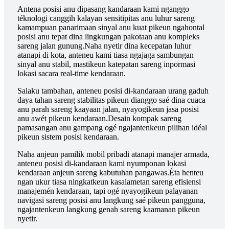
Antena posisi anu dipasang kandaraan kami nganggo
téknologi canggih kalayan sensitipitas anu luhur sareng
kamampuan panarimaan sinyal anu kuat pikeun ngahontal
posisi anu tepat dina lingkungan pakotaan anu kompleks
sareng jalan gunung.Naha nyetir dina kecepatan luhur
atanapi di kota, anteneu kami tiasa ngajaga sambungan
sinyal anu stabil, mastikeun katepatan sareng inpormasi
lokasi sacara real-time kendaraan.
Salaku tambahan, anteneu posisi di-kandaraan urang gaduh
daya tahan sareng stabilitas pikeun dianggo saé dina cuaca
anu parah sareng kaayaan jalan, nyayogikeun jasa posisi
anu awét pikeun kendaraan.Desain kompak sareng
pamasangan anu gampang ogé ngajantenkeun pilihan idéal
pikeun sistem posisi kendaraan.
Naha anjeun pamilik mobil pribadi atanapi manajer armada,
anteneu posisi di-kandaraan kami nyumponan lokasi
kendaraan anjeun sareng kabutuhan pangawas.Éta henteu
ngan ukur tiasa ningkatkeun kasalametan sareng efisiensi
manajemén kendaraan, tapi ogé nyayogikeun palayanan
navigasi sareng posisi anu langkung saé pikeun pangguna,
ngajantenkeun langkung genah sareng kaamanan pikeun
nyetir.