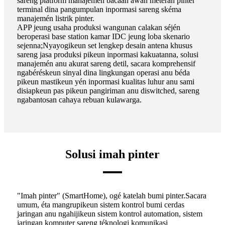
sareng platform manajemén bacaan awan méteran pinter
terminal dina pangumpulan inpormasi sareng skéma
manajemén listrik pinter.
APP jeung usaha produksi wangunan calakan séjén
beroperasi base station kamar IDC jeung loba skenario
sejenna;Nyayogikeun set lengkep desain antena khusus
sareng jasa produksi pikeun inpormasi kakuatanna, solusi
manajemén anu akurat sareng detil, sacara komprehensif
ngabéréskeun sinyal dina lingkungan operasi anu béda
pikeun mastikeun yén inpormasi kualitas luhur anu sami
disiapkeun pas pikeun pangiriman anu diswitched, sareng
ngabantosan cahaya rebuan kulawarga.
Solusi imah pinter
"Imah pinter" (SmartHome), ogé katelah bumi pinter.Sacara
umum, éta mangrupikeun sistem kontrol bumi cerdas
jaringan anu ngahijikeun sistem kontrol automation, sistem
jaringan komputer sareng téknologi komunikasi