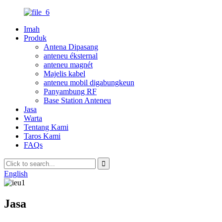
Imah
Produk
Antena Dipasang
anteneu éksternal
anteneu magnét
Majelis kabel
anteneu mobil digabungkeun
Panyambung RF
Base Station Anteneu
Jasa
Warta
Tentang Kami
Taros Kami
FAQs
English
Jasa